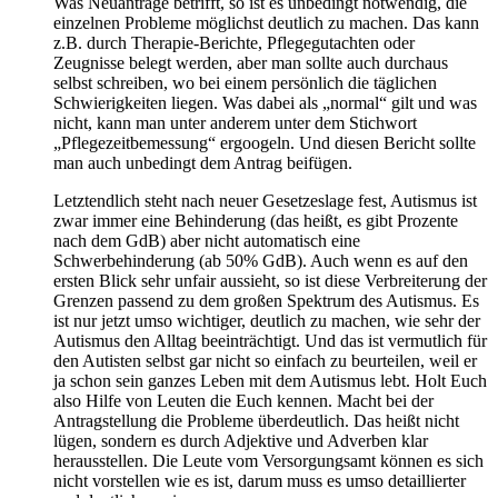
Was Neuanträge betrifft, so ist es unbedingt notwendig, die
einzelnen Probleme möglichst deutlich zu machen. Das kann
z.B. durch Therapie-Berichte, Pflegegutachten oder
Zeugnisse belegt werden, aber man sollte auch durchaus
selbst schreiben, wo bei einem persönlich die täglichen
Schwierigkeiten liegen. Was dabei als „normal“ gilt und was
nicht, kann man unter anderem unter dem Stichwort
„Pflegezeitbemessung“ ergoogeln. Und diesen Bericht sollte
man auch unbedingt dem Antrag beifügen.
Letztendlich steht nach neuer Gesetzeslage fest, Autismus ist
zwar immer eine Behinderung (das heißt, es gibt Prozente
nach dem GdB) aber nicht automatisch eine
Schwerbehinderung (ab 50% GdB). Auch wenn es auf den
ersten Blick sehr unfair aussieht, so ist diese Verbreiterung der
Grenzen passend zu dem großen Spektrum des Autismus. Es
ist nur jetzt umso wichtiger, deutlich zu machen, wie sehr der
Autismus den Alltag beeinträchtigt. Und das ist vermutlich für
den Autisten selbst gar nicht so einfach zu beurteilen, weil er
ja schon sein ganzes Leben mit dem Autismus lebt. Holt Euch
also Hilfe von Leuten die Euch kennen. Macht bei der
Antragstellung die Probleme überdeutlich. Das heißt nicht
lügen, sondern es durch Adjektive und Adverben klar
herausstellen. Die Leute vom Versorgungsamt können es sich
nicht vorstellen wie es ist, darum muss es umso detaillierter