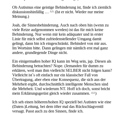
Ob Autismus eine geistige Behinderung ist, finde ich ziemlich
diskussionshinfällig … ^^ (Ist er nicht. Wieder nur meine
Meinung.)
Joah, die Sinnesbehinderung. Auch nach oben hin (wenn zu
viele Reize aufgenommen werden) ist das für mich keine
Behinderung. Nur wenn mir kein adäquater und in erster
Linie für mich selbst zufriedenstellender Umgang damit
gelingt, dann bin ich eingeschränkt. Behindert von mir aus.
Im Wortsinn bitte. Dann gelingen mir nämlich erst mal ganz
andere, grundlegende Dinge nicht.
Ein einigermaßen hoher IQ kann im Weg sein, jap. Diesen als
Behinderung betrachten? Nope. (Jemanden für dumm zu
erklären, weil man ihm vielleicht SELBER nicht folgen kann?
Vielleicht ist´s oft einfach nur ein klassischer Fall von
Übertragung, aber eben eine Konsequenz, die sich aus der
Mehrheit ergibt, durchschnittlich intelligente Menschen sind
die Mehrheit. Und wiederum NT. Hoff ich doch, sonst bricht
mein Erklärungsgerüst gleich wieder zusammen. ^^)
Ich seh einen höheren/hohen IQ speziell bei Autisten wie eine
(Daten-)Leitung, bei dem öfter mal das Rückschlagventil
versagt. Passt auch zu den Sinnen, finde ich.