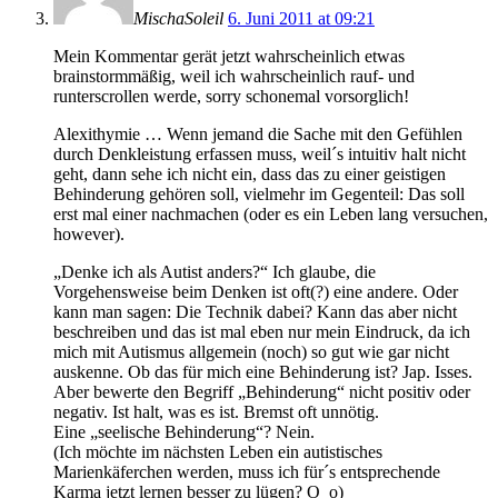
MischaSoleil
6. Juni 2011 at 09:21
Mein Kommentar gerät jetzt wahrscheinlich etwas
brainstormmäßig, weil ich wahrscheinlich rauf- und
runterscrollen werde, sorry schonemal vorsorglich!
Alexithymie … Wenn jemand die Sache mit den Gefühlen
durch Denkleistung erfassen muss, weil´s intuitiv halt nicht
geht, dann sehe ich nicht ein, dass das zu einer geistigen
Behinderung gehören soll, vielmehr im Gegenteil: Das soll
erst mal einer nachmachen (oder es ein Leben lang versuchen,
however).
„Denke ich als Autist anders?“ Ich glaube, die
Vorgehensweise beim Denken ist oft(?) eine andere. Oder
kann man sagen: Die Technik dabei? Kann das aber nicht
beschreiben und das ist mal eben nur mein Eindruck, da ich
mich mit Autismus allgemein (noch) so gut wie gar nicht
auskenne. Ob das für mich eine Behinderung ist? Jap. Isses.
Aber bewerte den Begriff „Behinderung“ nicht positiv oder
negativ. Ist halt, was es ist. Bremst oft unnötig.
Eine „seelische Behinderung“? Nein.
(Ich möchte im nächsten Leben ein autistisches
Marienkäferchen werden, muss ich für´s entsprechende
Karma jetzt lernen besser zu lügen? O_o)