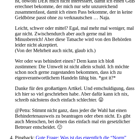
ist, obwohl DER mich nicht interessiert, damit ich einen GdB
errechnet bekomme, der mich nur sehr unzureichend
zusammenfasst, damit ich einen Pass bekomme, der in keine
Geldbörse passt ohne zu verknautschen … Naja.
Leicht, schwer oder mittel? Egal, mal mehr mal weniger, mal
gar nicht. Zwischendurch aber auch gerne mal im
Minusbereich! Aber diese Tatsache wird von den Behörden
leider nicht akzeptiert.
(Von der Mehrheit auch nicht, glaub ich.)
Wer oder was behindert einen? Dem kann ich bloß
zustimmen: Die Umwelt ist nicht allein schuld. Ich möchte
schon noch gerne zugestanden bekommen, dass ich zu
eigenverantwortlichem Handeln fähig bin. *got it?*
Danke für den großartigen Artikel. Und entschuldigung, dass
ich hier so viel geschrieben habe. Aber dafür kann ich nix,
schreib nächstens doch einfach schlechter. 😛
@Petra: Stimmt nicht ganz, dass jeder die Wahl hat einen
Behindertenausweis zu beantragen oder eben nicht. Es gibt
auch Menschen, bei denen das einfach mal ein gesetzlicher
Betreuer entscheidet. 🙂
Pingback:
Gute Frage: Was ist das eigentlich die “Norm”