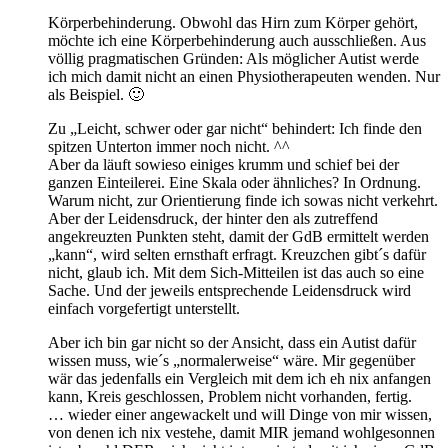
Körperbehinderung. Obwohl das Hirn zum Körper gehört,
möchte ich eine Körperbehinderung auch ausschließen. Aus
völlig pragmatischen Gründen: Als möglicher Autist werde
ich mich damit nicht an einen Physiotherapeuten wenden. Nur
als Beispiel. 🙂
Zu „Leicht, schwer oder gar nicht“ behindert: Ich finde den
spitzen Unterton immer noch nicht. ^^
Aber da läuft sowieso einiges krumm und schief bei der
ganzen Einteilerei. Eine Skala oder ähnliches? In Ordnung.
Warum nicht, zur Orientierung finde ich sowas nicht verkehrt.
Aber der Leidensdruck, der hinter den als zutreffend
angekreuzten Punkten steht, damit der GdB ermittelt werden
„kann“, wird selten ernsthaft erfragt. Kreuzchen gibt´s dafür
nicht, glaub ich. Mit dem Sich-Mitteilen ist das auch so eine
Sache. Und der jeweils entsprechende Leidensdruck wird
einfach vorgefertigt unterstellt.
Aber ich bin gar nicht so der Ansicht, dass ein Autist dafür
wissen muss, wie´s „normalerweise“ wäre. Mir gegenüber
wär das jedenfalls ein Vergleich mit dem ich eh nix anfangen
kann, Kreis geschlossen, Problem nicht vorhanden, fertig.
… wieder einer angewackelt und will Dinge von mir wissen,
von denen ich nix vestehe, damit MIR jemand wohlgesonnen