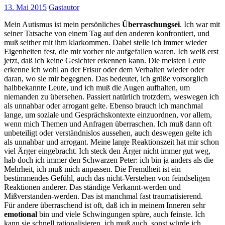
13. Mai 2015
Gastautor
Mein Autismus ist mein persönliches
Überraschungsei
. Ich war mit
seiner Tatsache von einem Tag auf den anderen konfrontiert, und
muß seither mit ihm klarkommen. Dabei stelle ich immer wieder
Eigenheiten fest, die mir vorher nie aufgefallen waren. Ich weiß erst
jetzt, daß ich keine Gesichter erkennen kann. Die meisten Leute
erkenne ich wohl an der Frisur oder dem Verhalten wieder oder
daran, wo sie mir begegnen. Das bedeutet, ich grüße vorsorglich
halbbekannte Leute, und ich muß die Augen aufhalten, um
niemanden zu übersehen. Passiert natürlich trotzdem, weswegen ich
als unnahbar oder arrogant gelte. Ebenso brauch ich manchmal
lange, um soziale und Gesprächskontexte einzuordnen, vor allem,
wenn mich Themen und Anfragen überraschen. Ich muß dann oft
unbeteiligt oder verständnislos aussehen, auch deswegen gelte ich
als unnahbar und arrogant. Meine lange Reaktionszeit hat mir schon
viel Ärger eingebracht. Ich steck den Ärger nicht immer gut weg,
hab doch ich immer den Schwarzen Peter: ich bin ja anders als die
Mehrheit, ich muß mich anpassen. Die Fremdheit ist ein
bestimmendes Gefühl, auch das nicht-Verstehen von feindseligen
Reaktionen anderer. Das ständige Verkannt-werden und
Mißverstanden-werden. Das ist manchmal fast traumatisierend.
Für andere überraschend ist oft, daß ich in meinem Inneren sehr
emotional
bin und viele Schwingungen spüre, auch feinste. Ich
kann sie schnell rationalisieren, ich muß auch, sonst würde ich