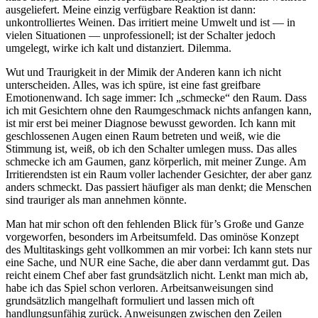
ausgeliefert. Meine einzig verfügbare Reaktion ist dann:
unkontrolliertes Weinen. Das irritiert meine Umwelt und ist — in
vielen Situationen — unprofessionell; ist der Schalter jedoch
umgelegt, wirke ich kalt und distanziert. Dilemma.
Wut und Traurigkeit in der Mimik der Anderen kann ich nicht
unterscheiden. Alles, was ich spüre, ist eine fast greifbare
Emotionenwand. Ich sage immer: Ich „schmecke“ den Raum. Dass
ich mit Gesichtern ohne den Raumgeschmack nichts anfangen kann,
ist mir erst bei meiner Diagnose bewusst geworden. Ich kann mit
geschlossenen Augen einen Raum betreten und weiß, wie die
Stimmung ist, weiß, ob ich den Schalter umlegen muss. Das alles
schmecke ich am Gaumen, ganz körperlich, mit meiner Zunge. Am
Irritierendsten ist ein Raum voller lachender Gesichter, der aber ganz
anders schmeckt. Das passiert häufiger als man denkt; die Menschen
sind trauriger als man annehmen könnte.
Man hat mir schon oft den fehlenden Blick für’s Große und Ganze
vorgeworfen, besonders im Arbeitsumfeld. Das ominöse Konzept
des Multitaskings geht vollkommen an mir vorbei: Ich kann stets nur
eine Sache, und NUR eine Sache, die aber dann verdammt gut. Das
reicht einem Chef aber fast grundsätzlich nicht. Lenkt man mich ab,
habe ich das Spiel schon verloren. Arbeitsanweisungen sind
grundsätzlich mangelhaft formuliert und lassen mich oft
handlungsunfähig zurück. Anweisungen zwischen den Zeilen