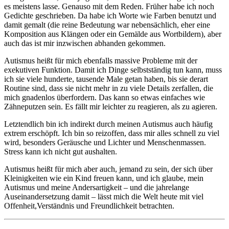
es meistens lasse. Genauso mit dem Reden. Früher habe ich noch
Gedichte geschrieben. Da habe ich Worte wie Farben benutzt und
damit gemalt (die reine Bedeutung war nebensächlich, eher eine
Komposition aus Klängen oder ein Gemälde aus Wortbildern), aber
auch das ist mir inzwischen abhanden gekommen.
Autismus heißt für mich ebenfalls massive Probleme mit der
exekutiven Funktion. Damit ich Dinge selbstständig tun kann, muss
ich sie viele hunderte, tausende Male getan haben, bis sie derart
Routine sind, dass sie nicht mehr in zu viele Details zerfallen, die
mich gnadenlos überfordern. Das kann so etwas einfaches wie
Zähneputzen sein. Es fällt mir leichter zu reagieren, als zu agieren.
Letztendlich bin ich indirekt durch meinen Autismus auch häufig
extrem erschöpft. Ich bin so reizoffen, dass mir alles schnell zu viel
wird, besonders Geräusche und Lichter und Menschenmassen.
Stress kann ich nicht gut aushalten.
Autismus heißt für mich aber auch, jemand zu sein, der sich über
Kleinigkeiten wie ein Kind freuen kann, und ich glaube, mein
Autismus und meine Andersartigkeit – und die jahrelange
Auseinandersetzung damit – lässt mich die Welt heute mit viel
Offenheit,Verständnis und Freundlichkeit betrachten.