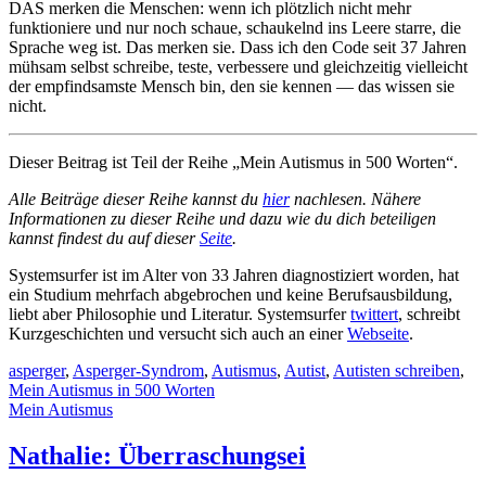
DAS merken die Menschen: wenn ich plötzlich nicht mehr
funktioniere und nur noch schaue, schaukelnd ins Leere starre, die
Sprache weg ist. Das merken sie. Dass ich den Code seit 37 Jahren
mühsam selbst schreibe, teste, verbessere und gleichzeitig vielleicht
der empfindsamste Mensch bin, den sie kennen — das wissen sie
nicht.
Dieser Beitrag ist Teil der Reihe „Mein Autismus in 500 Worten“.
Alle Beiträge dieser Reihe kannst du
hier
nachlesen. Nähere
Informationen zu dieser Reihe und dazu wie du dich beteiligen
kannst findest du auf dieser
Seite
.
Systemsurfer ist im Alter von 33 Jahren diagnostiziert worden, hat
ein Studium mehrfach abgebrochen und keine Berufsausbildung,
liebt aber Philosophie und Literatur. Systemsurfer
twittert
, schreibt
Kurzgeschichten und versucht sich auch an einer
Webseite
.
asperger
,
Asperger-Syndrom
,
Autismus
,
Autist
,
Autisten schreiben
,
Mein Autismus in 500 Worten
Mein Autismus
Nathalie: Überraschungsei