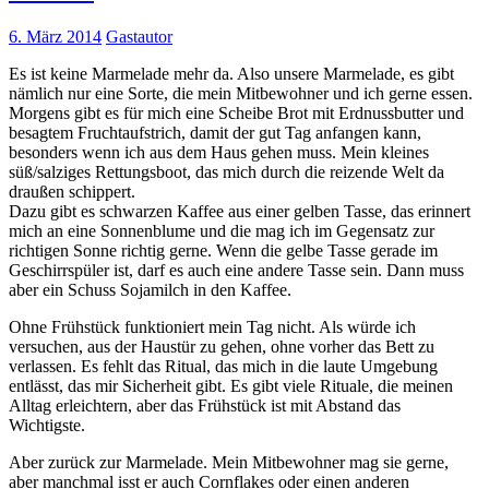
6. März 2014
Gastautor
Es ist keine Marmelade mehr da. Also unsere Marmelade, es gibt
nämlich nur eine Sorte, die mein Mitbewohner und ich gerne essen.
Morgens gibt es für mich eine Scheibe Brot mit Erdnussbutter und
besagtem Fruchtaufstrich, damit der gut Tag anfangen kann,
besonders wenn ich aus dem Haus gehen muss. Mein kleines
süß/salziges Rettungsboot, das mich durch die reizende Welt da
draußen schippert.
Dazu gibt es schwarzen Kaffee aus einer gelben Tasse, das erinnert
mich an eine Sonnenblume und die mag ich im Gegensatz zur
richtigen Sonne richtig gerne. Wenn die gelbe Tasse gerade im
Geschirrspüler ist, darf es auch eine andere Tasse sein. Dann muss
aber ein Schuss Sojamilch in den Kaffee.
Ohne Frühstück funktioniert mein Tag nicht. Als würde ich
versuchen, aus der Haustür zu gehen, ohne vorher das Bett zu
verlassen. Es fehlt das Ritual, das mich in die laute Umgebung
entlässt, das mir Sicherheit gibt. Es gibt viele Rituale, die meinen
Alltag erleichtern, aber das Frühstück ist mit Abstand das
Wichtigste.
Aber zurück zur Marmelade. Mein Mitbewohner mag sie gerne,
aber manchmal isst er auch Cornflakes oder einen anderen