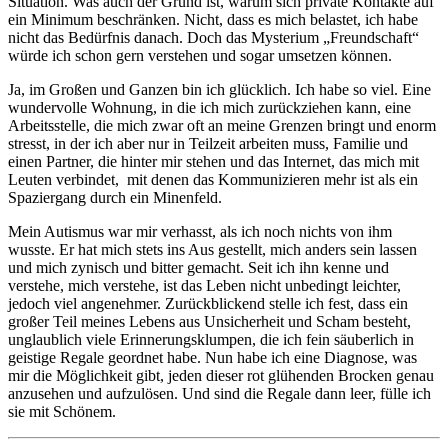
Situation. Was auch der Grund ist, warum sich private Kontakte auf
ein Minimum beschränken. Nicht, dass es mich belastet, ich habe
nicht das Bedürfnis danach. Doch das Mysterium „Freundschaft“
würde ich schon gern verstehen und sogar umsetzen können.
Ja, im Großen und Ganzen bin ich glücklich. Ich habe so viel. Eine
wundervolle Wohnung, in die ich mich zurückziehen kann, eine
Arbeitsstelle, die mich zwar oft an meine Grenzen bringt und enorm
stresst, in der ich aber nur in Teilzeit arbeiten muss, Familie und
einen Partner, die hinter mir stehen und das Internet, das mich mit
Leuten verbindet, mit denen das Kommunizieren mehr ist als ein
Spaziergang durch ein Minenfeld.
Mein Autismus war mir verhasst, als ich noch nichts von ihm
wusste. Er hat mich stets ins Aus gestellt, mich anders sein lassen
und mich zynisch und bitter gemacht. Seit ich ihn kenne und
verstehe, mich verstehe, ist das Leben nicht unbedingt leichter,
jedoch viel angenehmer. Zurückblickend stelle ich fest, dass ein
großer Teil meines Lebens aus Unsicherheit und Scham besteht,
unglaublich viele Erinnerungsklumpen, die ich fein säuberlich in
geistige Regale geordnet habe. Nun habe ich eine Diagnose, was
mir die Möglichkeit gibt, jeden dieser rot glühenden Brocken genau
anzusehen und aufzulösen. Und sind die Regale dann leer, fülle ich
sie mit Schönem.