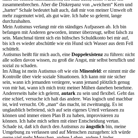
zusammenbrechen. Aber die Diskrepanz von „weichem“ Kern und
„harter“ Schale bedeutet halt auch, daß mir von meiner Umwelt oft
mehr zugemutet wird, als gut wäre. Ich habe so gelernt, lange
durchzuhalten.
Mein Autismus verlangt mir ein ständiges Aufpassen ab. Ich bin
befangen mit Anderen geworden, immer überzeugt, selbst falsch zu
sein. Manchmal türmt sich ein hübsches Schuldkonto bei mir auf,
bis ich es wieder abschüttle wie ein Hund sich Wasser aus dem Fell
schüttelt.
Autismus heißt für mich auch, eine
Doppelexistenz
zu führen: nicht
alle sollen davon wissen, zu groß die Angst, mir selbst beruflich und
sozial zu schaden.
Im Alltag ist mein Autismus oft wie ein
Minenfeld
: er nimmt mir die
Kontrolle über viele soziale Situationen. Ich kann mir nie sicher
sein, wann ich jemanden verärgere, wann jemand plötzlich genug
von mir hat, wann ich mich trotz meiner Mühen daneben benehme.
Andererseits habe ich gelernt,
autark
zu sein und flexibel. Geht das
eine schief, versuche ich halt das andere. Was logisch und machbar
ist, wird versucht. Ob „man“ das macht, ist zweitrangig. Es ist
unglaublich befreiend, sich auf sein eigenes Urteil verlassen zu
können und immer einen Plan B zu haben, improvisieren zu
können. Ich habe mich selten mit einer Entscheidung vertan.
Schade ist, daß ich durch den Autismus zu
ängstlich
bin, meine
Umgebung zu verlassen und auf Menschen zuzugehen: ich würde
gerne viel mehr Menschen, andere Leben, andere Länder