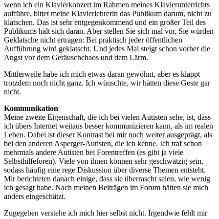
wenn ich ein Klavierkonzert im Rahmen meines Klavierunterrichts
aufführe, bittet meine Klavierlehrerin das Publikum darum, nicht zu
klatschen. Das ist sehr entgegenkommend und ein großer Teil des
Publikums hält sich daran. Aber stellen Sie sich mal vor, Sie würden
Geklatsche nicht ertragen: Bei praktisch jeder öffentlichen
Aufführung wird geklatscht. Und jedes Mal steigt schon vorher die
Angst vor dem Geräuschchaos und dem Lärm.
Mittlerweile habe ich mich etwas daran gewöhnt, aber es klappt
trotzdem noch nicht ganz. Ich wünschte, wir hätten diese Geste gar
nicht.
Kommunikation
Meine zweite Eigenschaft, die ich bei vielen Autisten sehe, ist, dass
ich übers Internet weitaus besser kommunizieren kann, als im realen
Leben. Dabei ist dieser Kontrast bei mir noch weiter ausgeprägt, als
bei den anderen Asperger-Autisten, die ich kenne. Ich traf schon
mehrmals andere Autisten bei Forentreffen (es gibt ja viele
Selbsthilfeforen). Viele von ihnen können sehr geschwätzig sein,
sodass häufig eine rege Diskussion über diverse Themen entsteht.
Mir berichteten danach einige, dass sie überrascht seien, wie wenig
ich gesagt habe. Nach meinen Beiträgen im Forum hätten sie mich
anders eingeschätzt.
Zugegeben verstehe ich mich hier selbst nicht. Irgendwie fehlt mir