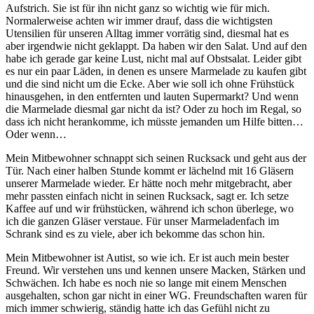
Aufstrich. Sie ist für ihn nicht ganz so wichtig wie für mich.
Normalerweise achten wir immer drauf, dass die wichtigsten
Utensilien für unseren Alltag immer vorrätig sind, diesmal hat es
aber irgendwie nicht geklappt. Da haben wir den Salat. Und auf den
habe ich gerade gar keine Lust, nicht mal auf Obstsalat. Leider gibt
es nur ein paar Läden, in denen es unsere Marmelade zu kaufen gibt
und die sind nicht um die Ecke. Aber wie soll ich ohne Frühstück
hinausgehen, in den entfernten und lauten Supermarkt? Und wenn
die Marmelade diesmal gar nicht da ist? Oder zu hoch im Regal, so
dass ich nicht herankomme, ich müsste jemanden um Hilfe bitten…
Oder wenn…
Mein Mitbewohner schnappt sich seinen Rucksack und geht aus der
Tür. Nach einer halben Stunde kommt er lächelnd mit 16 Gläsern
unserer Marmelade wieder. Er hätte noch mehr mitgebracht, aber
mehr passten einfach nicht in seinen Rucksack, sagt er. Ich setze
Kaffee auf und wir frühstücken, während ich schon überlege, wo
ich die ganzen Gläser verstaue. Für unser Marmeladenfach im
Schrank sind es zu viele, aber ich bekomme das schon hin.
Mein Mitbewohner ist Autist, so wie ich. Er ist auch mein bester
Freund. Wir verstehen uns und kennen unsere Macken, Stärken und
Schwächen. Ich habe es noch nie so lange mit einem Menschen
ausgehalten, schon gar nicht in einer WG. Freundschaften waren für
mich immer schwierig, ständig hatte ich das Gefühl nicht zu