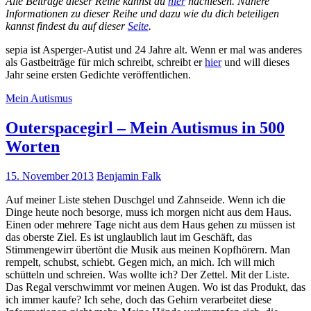
Alle Beiträge dieser Reihe kannst du
hier
nachlesen. Nähere
Informationen zu dieser Reihe und dazu wie du dich beteiligen
kannst findest du auf dieser
Seite
.
sepia ist Asperger-Autist und 24 Jahre alt. Wenn er mal was anderes
als Gastbeiträge für mich schreibt, schreibt er
hier
und will dieses
Jahr seine ersten Gedichte veröffentlichen.
Mein Autismus
Outerspacegirl – Mein Autismus in 500
Worten
15. November 2013
Benjamin Falk
Auf meiner Liste stehen Duschgel und Zahnseide. Wenn ich die
Dinge heute noch besorge, muss ich morgen nicht aus dem Haus.
Einen oder mehrere Tage nicht aus dem Haus gehen zu müssen ist
das oberste Ziel. Es ist unglaublich laut im Geschäft, das
Stimmengewirr übertönt die Musik aus meinen Kopfhörern. Man
rempelt, schubst, schiebt. Gegen mich, an mich. Ich will mich
schütteln und schreien. Was wollte ich? Der Zettel. Mit der Liste.
Das Regal verschwimmt vor meinen Augen. Wo ist das Produkt, das
ich immer kaufe? Ich sehe, doch das Gehirn verarbeitet diese