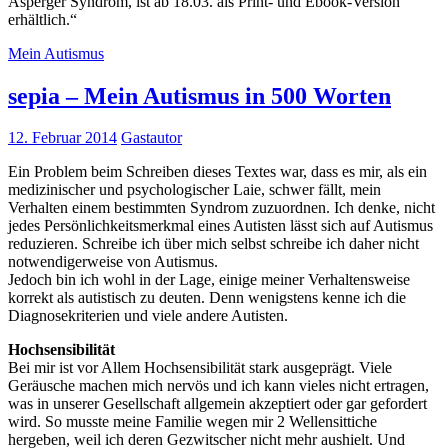
Asperger Syndrom, ist ab 18.03. als Print- und Ebook-Version
erhältlich.“
Mein Autismus
sepia – Mein Autismus in 500 Worten
12. Februar 2014
Gastautor
Ein Problem beim Schreiben dieses Textes war, dass es mir, als ein
medizinischer und psychologischer Laie, schwer fällt, mein
Verhalten einem bestimmten Syndrom zuzuordnen. Ich denke, nicht
jedes Persönlichkeitsmerkmal eines Autisten lässt sich auf Autismus
reduzieren. Schreibe ich über mich selbst schreibe ich daher nicht
notwendigerweise von Autismus.
Jedoch bin ich wohl in der Lage, einige meiner Verhaltensweise
korrekt als autistisch zu deuten. Denn wenigstens kenne ich die
Diagnosekriterien und viele andere Autisten.
Hochsensibilität
Bei mir ist vor Allem Hochsensibilität stark ausgeprägt. Viele
Geräusche machen mich nervös und ich kann vieles nicht ertragen,
was in unserer Gesellschaft allgemein akzeptiert oder gar gefordert
wird. So musste meine Familie wegen mir 2 Wellensittiche
hergeben, weil ich deren Gezwitscher nicht mehr aushielt. Und