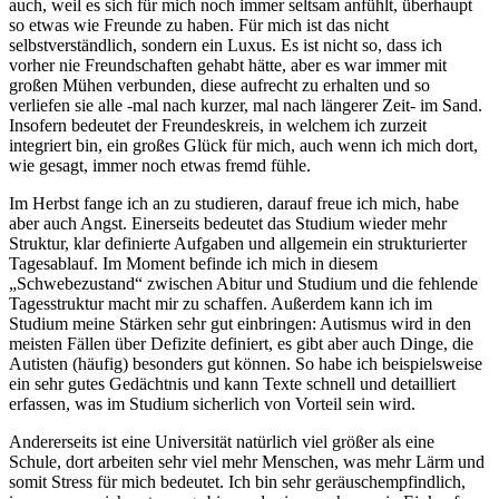
auch, weil es sich für mich noch immer seltsam anfühlt, überhaupt
so etwas wie Freunde zu haben. Für mich ist das nicht
selbstverständlich, sondern ein Luxus. Es ist nicht so, dass ich
vorher nie Freundschaften gehabt hätte, aber es war immer mit
großen Mühen verbunden, diese aufrecht zu erhalten und so
verliefen sie alle -mal nach kurzer, mal nach längerer Zeit- im Sand.
Insofern bedeutet der Freundeskreis, in welchem ich zurzeit
integriert bin, ein großes Glück für mich, auch wenn ich mich dort,
wie gesagt, immer noch etwas fremd fühle.
Im Herbst fange ich an zu studieren, darauf freue ich mich, habe
aber auch Angst. Einerseits bedeutet das Studium wieder mehr
Struktur, klar definierte Aufgaben und allgemein ein strukturierter
Tagesablauf. Im Moment befinde ich mich in diesem
„Schwebezustand“ zwischen Abitur und Studium und die fehlende
Tagesstruktur macht mir zu schaffen. Außerdem kann ich im
Studium meine Stärken sehr gut einbringen: Autismus wird in den
meisten Fällen über Defizite definiert, es gibt aber auch Dinge, die
Autisten (häufig) besonders gut können. So habe ich beispielsweise
ein sehr gutes Gedächtnis und kann Texte schnell und detailliert
erfassen, was im Studium sicherlich von Vorteil sein wird.
Andererseits ist eine Universität natürlich viel größer als eine
Schule, dort arbeiten sehr viel mehr Menschen, was mehr Lärm und
somit Stress für mich bedeutet. Ich bin sehr geräuschempfindlich,