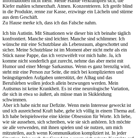
Informationen nicht mehr. Meine Hände verkrampfen sich, die
Kiefer mahlen schmerzhaft. Atmen. Konzentrieren. Ich greife blind
in die Produkte, renne zur Kasse, erzwinge ein Lächeln und stürme
aus dem Geschäft.
Zu Hause merke ich, dass ich das Falsche nahm.
Ich bin Autistin. Mit Situationen wie dieser bin ich beinahe täglich
konfrontiert. Manche sind leichter. Manche sind schlimmer. Ich
wünsche mir eine Schutzblase als Lebensraum, abgeschottet und
sicher. Meine Schutzblase ist im Moment aber nicht mehr als ein
Stück nasse Pappe, das ich verzweifelt vor mich halte. Ja, ich
komme nicht sonderlich gut zurecht, nehme das aber meist mit
Humor und einer Menge Sarkasmus. Wenn es ganz brenzlig wird,
steht mir eine Person zur Seite, die mich bei komplizierten und
beängstigenden Aufgaben unterstützt, der Alltag und das
Berufsleben wollen jedoch allein bezwungen werden. Mein
Autismus ist keine Krankheit. Es ist eine neurologische Variation,
die sich in etwa so äußert, als müsse man in Skikleidung
schwimmen.
Aber ich habe nicht nur Defizite. Wenn mein Interesse geweckt ist
und ich ausreichend Kraft habe, gehe ich völlig in einem Thema auf.
Ich habe beispielsweise eine kleine Obsession für Worte. Ich liebe,
wie sie aussehen, sich schreiben, wie sie sich anhören. Ich möchte
sie alle verwenden, mit ihnen spielen und sie nutzen, um mich
mitzuteilen, auch wenn Kommunikation kompliziert ist. In jeder