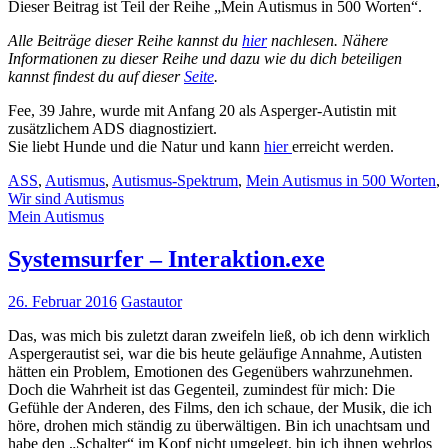
Dieser Beitrag ist Teil der Reihe „Mein Autismus in 500 Worten“.
Alle Beiträge dieser Reihe kannst du
hier
nachlesen. Nähere
Informationen zu dieser Reihe und dazu wie du dich beteiligen
kannst findest du auf dieser
Seite
.
Fee, 39 Jahre, wurde mit Anfang 20 als Asperger-Autistin mit
zusätzlichem ADS diagnostiziert.
Sie liebt Hunde und die Natur und kann
hier
erreicht werden.
ASS
,
Autismus
,
Autismus-Spektrum
,
Mein Autismus in 500 Worten
,
Wir sind Autismus
Mein Autismus
Systemsurfer – Interaktion.exe
26. Februar 2016
Gastautor
Das, was mich bis zuletzt daran zweifeln ließ, ob ich denn wirklich
Aspergerautist sei, war die bis heute geläufige Annahme, Autisten
hätten ein Problem, Emotionen des Gegenübers wahrzunehmen.
Doch die Wahrheit ist das Gegenteil, zumindest für mich: Die
Gefühle der Anderen, des Films, den ich schaue, der Musik, die ich
höre, drohen mich ständig zu überwältigen. Bin ich unachtsam und
habe den „Schalter“ im Kopf nicht umgelegt, bin ich ihnen wehrlos