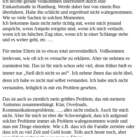
Ich hechte gerade vollkommen überfordert durch eine
Einkaufsstraße in Hamburg. Werde dabei fast von einem Bus
überfahren. Habe ihn schlicht und ergreifend nicht wahrgenommen.
Wie so viele Sachen in solchen Momenten.
Ich bekomme dann nicht mehr richtig mit, wenn mich jemand
anspricht, wenn Ampeln rot/grün sind, wenn ich mich verlaufe,
wenn ich im falschen Zug sitze, wenn ich in einer Schlange stehe
und es weiter geht, etc. …
Für meine Eltern ist so etwas total unverständlich. Vollkommen
irrelevant, wie oft ich es versuche zu erklären. Aber sie nehmen es
zumindest hin. Das ist für mich schon sehr viel, denn früher hieß es
immer nur „Stell dich nicht so an!“. Ich nehme ihnen das nicht übel,
denn ich habe es nicht mal selbst verstanden. Ich habe mich nicht
verstanden, lediglich in mir ein Problem gesehen.
Das ist auch so ziemlich mein größtes Problem, das mit meinem
Autismus zusammenhängt. Klar, Overloads,
Kommunikationsprobleme, …, alles nicht einfach. Auch für mich
nicht. Aber für mich ist eher die Schwierigkeit, dass ich aufgrund
solcher Probleme immer als Problem wahrgenommen wurde und
man mir Dinge einredete. Wie z.B. dass ich die Familie zerstöre oder
dass ich zu viel Zeit und Geld koste. Teils auch heute noch, aber