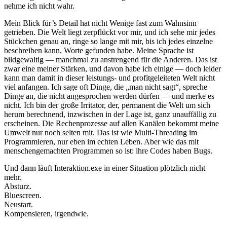
nehme ich nicht wahr.
Mein Blick für’s Detail hat nicht Wenige fast zum Wahnsinn
getrieben. Die Welt liegt zerpflückt vor mir, und ich sehe mir jedes
Stückchen genau an, ringe so lange mit mir, bis ich jedes einzelne
beschreiben kann, Worte gefunden habe. Meine Sprache ist
bildgewaltig — manchmal zu anstrengend für die Anderen. Das ist
zwar eine meiner Stärken, und davon habe ich einige — doch leider
kann man damit in dieser leistungs- und profitgeleiteten Welt nicht
viel anfangen. Ich sage oft Dinge, die „man nicht sagt“, spreche
Dinge an, die nicht angesprochen werden dürfen — und merke es
nicht. Ich bin der große Irritator, der, permanent die Welt um sich
herum berechnend, inzwischen in der Lage ist, ganz unauffällig zu
erscheinen. Die Rechenprozesse auf allen Kanälen bekommt meine
Umwelt nur noch selten mit. Das ist wie Multi-Threading im
Programmieren, nur eben im echten Leben. Aber wie das mit
menschengemachten Programmen so ist: ihre Codes haben Bugs.
Und dann läuft Interaktion.exe in einer Situation plötzlich nicht
mehr.
Absturz.
Bluescreen.
Neustart.
Kompensieren, irgendwie.