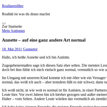
Skip
Realitaetsfilter
to
Realität ist was du draus machst
content
Zur Startseite
Mein Autismus
Annette – auf eine ganz andere Art normal
18. Mai 2011
Gastautor
Hallo, ich heiße Annette und ich bin Autistin.
Zugegebenermaßen sage ich diesen Satz eher selten. Die meisten Leu
doch bei ihm fühle ich mich einfach ganz normal, vermutlich so wie a
Im Umgang mit unserem Kind komme ich mir öfter wie ein Versager vo
normal, das weiß ich auch – aber trotzdem fällt es mir schwer, dann ru
Ich weiß nicht, in wie weit es normal ist für Autisten, in einer Partn
Leute hier. Vor zwei Jahren bin ich hierher gezogen und außer meine
Halter – vom Sehen. Andere Leute würden das vermutlich als ziemlic
Ich habe keine eigenen Freunde; die meisten Freunde meiner besseren