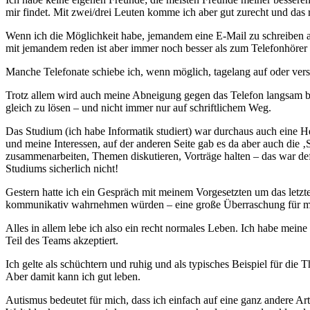
mir findet. Mit zwei/drei Leuten komme ich aber gut zurecht und das 
Wenn ich die Möglichkeit habe, jemandem eine E-Mail zu schreiben an
mit jemandem reden ist aber immer noch besser als zum Telefonhörer 
Manche Telefonate schiebe ich, wenn möglich, tagelang auf oder ver
Trotz allem wird auch meine Abneigung gegen das Telefon langsam bes
gleich zu lösen – und nicht immer nur auf schriftlichem Weg.
Das Studium (ich habe Informatik studiert) war durchaus auch eine H
und meine Interessen, auf der anderen Seite gab es da aber auch die ‚
zusammenarbeiten, Themen diskutieren, Vorträge halten – das war defin
Studiums sicherlich nicht!
Gestern hatte ich ein Gespräch mit meinem Vorgesetzten um das letzte
kommunikativ wahrnehmen würden – eine große Überraschung für m
Alles in allem lebe ich also ein recht normales Leben. Ich habe mein
Teil des Teams akzeptiert.
Ich gelte als schüchtern und ruhig und als typisches Beispiel für di
Aber damit kann ich gut leben.
Autismus bedeutet für mich, dass ich einfach auf eine ganz andere Ar