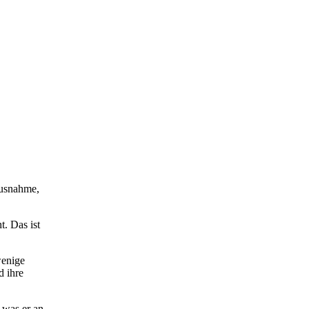
Ausnahme,
. Das ist
wenige
d ihre
 was er an