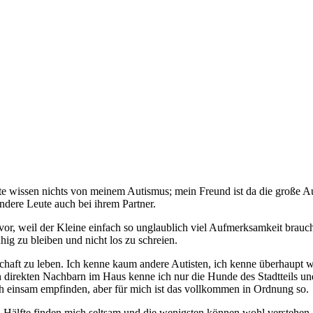
te wissen nichts von meinem Autismus; mein Freund ist da die große 
ndere Leute auch bei ihrem Partner.
r, weil der Kleine einfach so unglaublich viel Aufmerksamkeit braucht
hig zu bleiben und nicht los zu schreien.
erschaft zu leben. Ich kenne kaum andere Autisten, ich kenne überhaupt 
n direkten Nachbarn im Haus kenne ich nur die Hunde des Stadtteils un
h einsam empfinden, aber für mich ist das vollkommen in Ordnung so.
 Hälfte finden mich seltsam und die wenigsten können wohl verstehen,