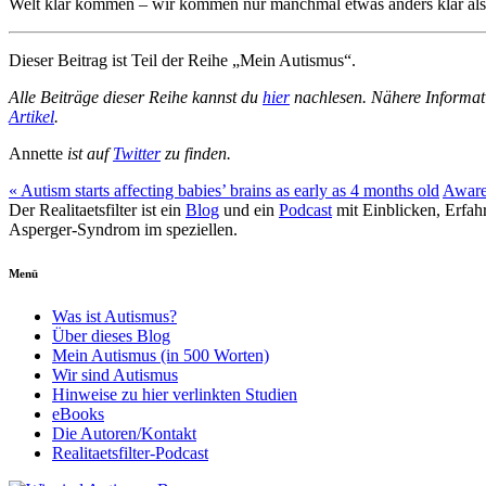
Welt klar kommen – wir kommen nur manchmal etwas anders klar als
Dieser Beitrag ist Teil der Reihe „Mein Autismus“.
Alle Beiträge dieser Reihe kannst du
hier
nachlesen. Nähere Informati
Artikel
.
Annette
ist auf
Twitter
zu finden.
«
Autism starts affecting babies’ brains as early as 4 months old
Aware
Der Realitaetsfilter ist ein
Blog
und ein
Podcast
mit Einblicken, Erfa
Asperger-Syndrom im speziellen.
Menü
Was ist Autismus?
Über dieses Blog
Mein Autismus (in 500 Worten)
Wir sind Autismus
Hinweise zu hier verlinkten Studien
eBooks
Die Autoren/Kontakt
Realitaetsfilter-Podcast