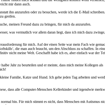
reicht mir dann auch.
statt ihn anzurufen oder zu besuchen, werde ich die E-Mail schreiben.
zu greifen.
suche, meinen Freund dazu zu bringen, für mich da anzurufen.
ser, was vermutlich vor allem daran liegt, dass ich mich dazu zwinge
erausforderung für mich. Auf der einen Seite war mein Fach wie gemac
Softskills‘, die man auch braucht, um den Abschluss zu schaffen. In ei
itiv nicht meine Welt. Geschafft habe ich es, aber einfach war der Tei
 halbe Jahr zu beurteilen und er meinte, dass mich meine Kollegen als
ich!
e kleine Familie, Katze und Hund. Ich gehe jeden Tag arbeiten und werd
e These, dass alle Computer-Menschen Kellerkinder und irgendwie merkw
t normal bin. Für mich stimmt es nicht, dass Menschen mit Autismus nic