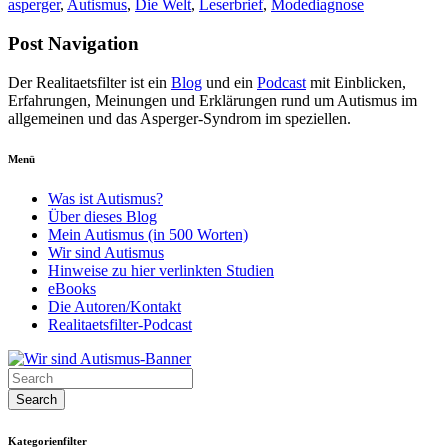
asperger
,
Autismus
,
Die Welt
,
Leserbrief
,
Modediagnose
Post Navigation
Der Realitaetsfilter ist ein
Blog
und ein
Podcast
mit Einblicken,
Erfahrungen, Meinungen und Erklärungen rund um Autismus im
allgemeinen und das Asperger-Syndrom im speziellen.
Menü
Was ist Autismus?
Über dieses Blog
Mein Autismus (in 500 Worten)
Wir sind Autismus
Hinweise zu hier verlinkten Studien
eBooks
Die Autoren/Kontakt
Realitaetsfilter-Podcast
Kategorienfilter