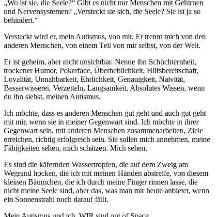
„Wo ist sie, die Seele?“ Gibt es nicht nur Menschen mit Gehirnen
und Nervensystemen? „Versteckt sie sich, die Seele? Sie ist ja so
behindert.“
Versteckt wird er, mein Autismus, von mir. Er trennt mich von den
anderen Menschen, von einem Teil von mir selbst, von der Welt.
Er ist geheim, aber nicht unsichtbar. Nenne ihn Schüchternheit,
trockener Humor, Pokerface, Überheblichkeit, Hilfsbereitschaft,
Loyalität, Unnahbarkeit, Ehrlichkeit, Genauigkeit, Naivität,
Besserwisserei, Verzetteln, Langsamkeit, Absolutes Wissen, wenn
du ihn siehst, meinen Autismus.
Ich möchte, dass es anderen Menschen gut geht und auch gut geht
mit mir, wenn sie in meiner Gegenwart sind. Ich möchte in ihrer
Gegenwart sein, mit anderen Menschen zusammenarbeiten, Ziele
erreichen, richtig erfolgreich sein. Sie sollen mich annehmen, meine
Fähigkeiten sehen, mich schätzen. Mich sehen.
Es sind die käfernden Wassertropfen, die auf dem Zweig am
Wegrand hocken, die ich mit meinen Händen abstreife, von diesem
kleinen Bäumchen, die ich durch meine Finger rinnen lasse, die
nicht meine Seele sind, aber das, was man mir heute anbietet, wenn
ein Sonnenstrahl noch darauf fällt.
Mein Autismus und ich, WIR sind out of Space.