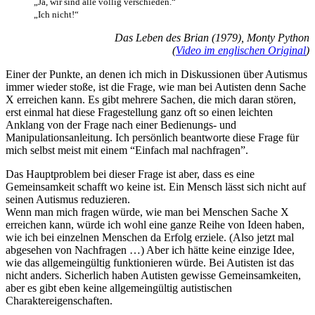
„Ja, wir sind alle völlig verschieden.“
„Ich nicht!“
Das Leben des Brian (1979), Monty Python
(
Video im englischen Original
)
Einer der Punkte, an denen ich mich in Diskussionen über Autismus
immer wieder stoße, ist die Frage, wie man bei Autisten denn Sache
X erreichen kann. Es gibt mehrere Sachen, die mich daran stören,
erst einmal hat diese Fragestellung ganz oft so einen leichten
Anklang von der Frage nach einer Bedienungs- und
Manipulationsanleitung. Ich persönlich beantworte diese Frage für
mich selbst meist mit einem “Einfach mal nachfragen”.
Das Hauptproblem bei dieser Frage ist aber, dass es eine
Gemeinsamkeit schafft wo keine ist. Ein Mensch lässt sich nicht auf
seinen Autismus reduzieren.
Wenn man mich fragen würde, wie man bei Menschen Sache X
erreichen kann, würde ich wohl eine ganze Reihe von Ideen haben,
wie ich bei einzelnen Menschen da Erfolg erziele. (Also jetzt mal
abgesehen von Nachfragen …) Aber ich hätte keine einzige Idee,
wie das allgemeingültig funktionieren würde. Bei Autisten ist das
nicht anders. Sicherlich haben Autisten gewisse Gemeinsamkeiten,
aber es gibt eben keine allgemeingültig autistischen
Charaktereigenschaften.