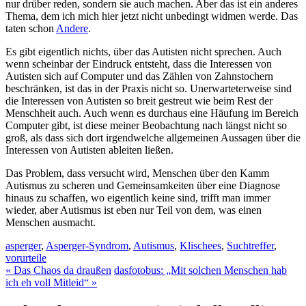
nur drüber reden, sondern sie auch machen. Aber das ist ein anderes
Thema, dem ich mich hier jetzt nicht unbedingt widmen werde. Das
taten schon
Andere
.
Es gibt eigentlich nichts, über das Autisten nicht sprechen. Auch
wenn scheinbar der Eindruck entsteht, dass die Interessen von
Autisten sich auf Computer und das Zählen von Zahnstochern
beschränken, ist das in der Praxis nicht so. Unerwarteterweise sind
die Interessen von Autisten so breit gestreut wie beim Rest der
Menschheit auch. Auch wenn es durchaus eine Häufung im Bereich
Computer gibt, ist diese meiner Beobachtung nach längst nicht so
groß, als dass sich dort irgendwelche allgemeinen Aussagen über die
Interessen von Autisten ableiten ließen.
Das Problem, dass versucht wird, Menschen über den Kamm
Autismus zu scheren und Gemeinsamkeiten über eine Diagnose
hinaus zu schaffen, wo eigentlich keine sind, trifft man immer
wieder, aber Autismus ist eben nur Teil von dem, was einen
Menschen ausmacht.
asperger
,
Asperger-Syndrom
,
Autismus
,
Klischees
,
Suchtreffer
,
vorurteile
«
Das Chaos da draußen
dasfotobus: „Mit solchen Menschen hab
ich eh voll Mitleid“
»