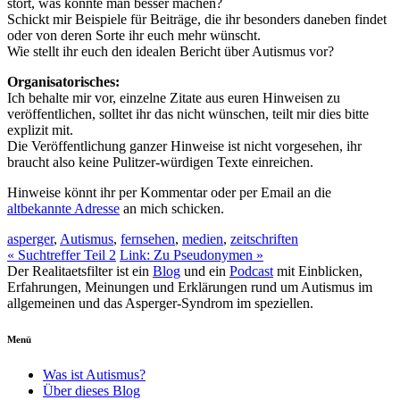
stört, was könnte man besser machen?
Schickt mir Beispiele für Beiträge, die ihr besonders daneben findet
oder von deren Sorte ihr euch mehr wünscht.
Wie stellt ihr euch den idealen Bericht über Autismus vor?
Organisatorisches:
Ich behalte mir vor, einzelne Zitate aus euren Hinweisen zu
veröffentlichen, solltet ihr das nicht wünschen, teilt mir dies bitte
explizit mit.
Die Veröffentlichung ganzer Hinweise ist nicht vorgesehen, ihr
braucht also keine Pulitzer-würdigen Texte einreichen.
Hinweise könnt ihr per Kommentar oder per Email an die
altbekannte Adresse
an mich schicken.
asperger
,
Autismus
,
fernsehen
,
medien
,
zeitschriften
«
Suchtreffer Teil 2
Link: Zu Pseudonymen
»
Der Realitaetsfilter ist ein
Blog
und ein
Podcast
mit Einblicken,
Erfahrungen, Meinungen und Erklärungen rund um Autismus im
allgemeinen und das Asperger-Syndrom im speziellen.
Menü
Was ist Autismus?
Über dieses Blog