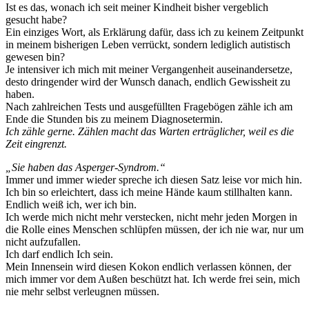
Ist es das, wonach ich seit meiner Kindheit bisher vergeblich
gesucht habe?
Ein einziges Wort, als Erklärung dafür, dass ich zu keinem Zeitpunkt
in meinem bisherigen Leben verrückt, sondern lediglich autistisch
gewesen bin?
Je intensiver ich mich mit meiner Vergangenheit auseinandersetze,
desto dringender wird der Wunsch danach, endlich Gewissheit zu
haben.
Nach zahlreichen Tests und ausgefüllten Fragebögen zähle ich am
Ende die Stunden bis zu meinem Diagnosetermin.
Ich zähle gerne. Zählen macht das Warten erträglicher, weil es die
Zeit eingrenzt.
„Sie haben das Asperger-Syndrom.“
Immer und immer wieder spreche ich diesen Satz leise vor mich hin.
Ich bin so erleichtert, dass ich meine Hände kaum stillhalten kann.
Endlich weiß ich, wer ich bin.
Ich werde mich nicht mehr verstecken, nicht mehr jeden Morgen in
die Rolle eines Menschen schlüpfen müssen, der ich nie war, nur um
nicht aufzufallen.
Ich darf endlich Ich sein.
Mein Innensein wird diesen Kokon endlich verlassen können, der
mich immer vor dem Außen beschützt hat. Ich werde frei sein, mich
nie mehr selbst verleugnen müssen.