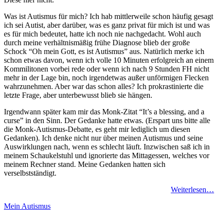
Was ist Autismus für mich? Ich hab mittlerweile schon häufig gesagt
ich sei Autist, aber darüber, was es ganz privat für mich ist und was
es für mich bedeutet, hatte ich noch nie nachgedacht. Wohl auch
durch meine verhältnismäßig frühe Diagnose blieb der große
Schock “Oh mein Gott, es ist Autismus” aus. Natürlich merke ich
schon etwas davon, wenn ich volle 10 Minuten erfolgreich an einem
Kommilitonen vorbei rede oder wenn ich nach 9 Stunden FH nicht
mehr in der Lage bin, noch irgendetwas außer unförmigen Flecken
wahrzunehmen. Aber war das schon alles? Ich prokrastinierte die
letzte Frage, aber unterbewusst blieb sie hängen.
Irgendwann später kam mir das Monk-Zitat “It’s a blessing, and a
curse” in den Sinn. Der Gedanke hatte etwas. (Erspart uns bitte alle
die Monk-Autismus-Debatte, es geht mir lediglich um diesen
Gedanken). Ich denke nicht nur über meinen Autismus und seine
Auswirklungen nach, wenn es schlecht läuft. Inzwischen saß ich in
meinem Schaukelstuhl und ignorierte das Mittagessen, welches vor
meinem Rechner stand. Meine Gedanken hatten sich
verselbstständigt.
Weiterlesen…
Mein Autismus